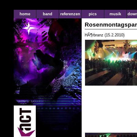
home
band
referenzen
pics
musik
down
Rosenmontagspar
HÃ¶rbranz (15.2.2010)